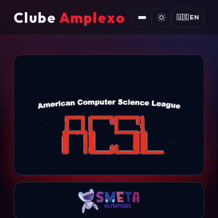
IGMA
H*F
2, X_3
Clube
Amplexo
🇺🇸 EN